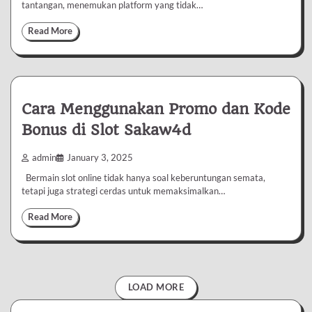
tantangan, menemukan platform yang tidak…
Read More
Cara Menggunakan Promo dan Kode
Bonus di Slot Sakaw4d
admin
January 3, 2025
Bermain slot online tidak hanya soal keberuntungan semata,
tetapi juga strategi cerdas untuk memaksimalkan…
Read More
LOAD MORE