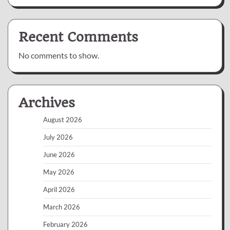
Recent Comments
No comments to show.
Archives
August 2026
July 2026
June 2026
May 2026
April 2026
March 2026
February 2026