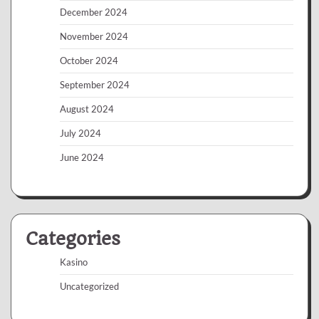
December 2024
November 2024
October 2024
September 2024
August 2024
July 2024
June 2024
Categories
Kasino
Uncategorized