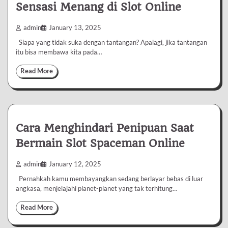
Sensasi Menang di Slot Online
admin
January 13, 2025
Siapa yang tidak suka dengan tantangan? Apalagi, jika tantangan
itu bisa membawa kita pada…
Read More
Cara Menghindari Penipuan Saat
Bermain Slot Spaceman Online
admin
January 12, 2025
Pernahkah kamu membayangkan sedang berlayar bebas di luar
angkasa, menjelajahi planet-planet yang tak terhitung…
Read More