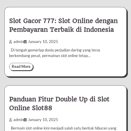
Slot Gacor 777: Slot Online dengan
Pembayaran Terbaik di Indonesia
admin
January 10, 2025
Di tengah gemerlap dunia perjudian daring yang terus
berkembang pesat, permainan slot online tetap…
Read More
Panduan Fitur Double Up di Slot
Online Slot88
admin
January 10, 2025
Bermain slot online kini menjadi salah satu bentuk hiburan yang