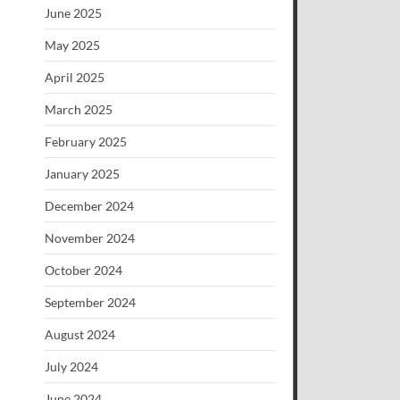
June 2025
May 2025
April 2025
March 2025
February 2025
January 2025
December 2024
November 2024
October 2024
September 2024
August 2024
July 2024
June 2024