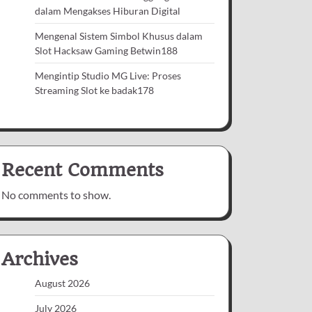
dalam Mengakses Hiburan Digital
Mengenal Sistem Simbol Khusus dalam
Slot Hacksaw Gaming Betwin188
Mengintip Studio MG Live: Proses
Streaming Slot ke badak178
Recent Comments
No comments to show.
Archives
August 2026
July 2026