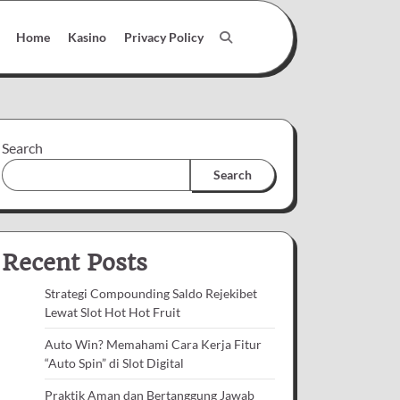
Home
Kasino
Privacy Policy
Search
Search
Recent Posts
Strategi Compounding Saldo Rejekibet
Lewat Slot Hot Hot Fruit
Auto Win? Memahami Cara Kerja Fitur
“Auto Spin” di Slot Digital
Praktik Aman dan Bertanggung Jawab