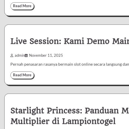
Read More
Live Session: Kami Demo Main
admin
November 11, 2025
Pernah penasaran rasanya bermain slot online secara langsung da
Read More
Starlight Princess: Panduan 
Multiplier di Lampiontogel