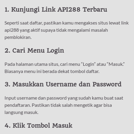
1. Kunjungi Link API288 Terbaru
Seperti saat daftar, pastikan kamu mengakses situs lewat link
api288 yang aktif supaya tidak mengalami masalah
pemblokiran.
2. Cari Menu Login
Pada halaman utama situs, cari menu “Login” atau “Masuk.”
Biasanya menu ini berada dekat tombol daftar.
3. Masukkan Username dan Password
Input username dan password yang sudah kamu buat saat
pendaftaran. Pastikan tidak salah mengetik agar bisa
langsung masuk.
4. Klik Tombol Masuk