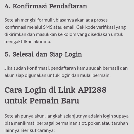
4. Konfirmasi Pendaftaran
Setelah mengisi formulir, biasanya akan ada proses
konfirmasi melalui SMS atau email. Cek kode verifikasi yang
dikirimkan dan masukkan ke kolom yang disediakan untuk
mengaktifkan akunmu.
5. Selesai dan Siap Login
Jika sudah konfirmasi, pendaftaran kamu sudah berhasil dan
akun siap digunakan untuk login dan mulai bermain.
Cara Login di Link API288
untuk Pemain Baru
Setelah punya akun, langkah selanjutnya adalah login supaya
bisa menikmati berbagai permainan slot, poker, atau taruhan
lainnya. Berikut caranya: