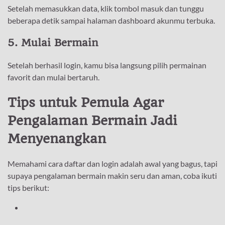
Setelah memasukkan data, klik tombol masuk dan tunggu
beberapa detik sampai halaman dashboard akunmu terbuka.
5. Mulai Bermain
Setelah berhasil login, kamu bisa langsung pilih permainan
favorit dan mulai bertaruh.
Tips untuk Pemula Agar
Pengalaman Bermain Jadi
Menyenangkan
Memahami cara daftar dan login adalah awal yang bagus, tapi
supaya pengalaman bermain makin seru dan aman, coba ikuti
tips berikut: