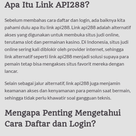
Apa Itu Link API288?
Sebelum membahas cara daftar dan login, ada baiknya kita
pahami dulu apa itu link api288. Link api288 adalah alternatif
akses yang digunakan untuk membuka situs judi online,
terutama slot dan permainan kasino. Di Indonesia, situs judi
online sering kali diblokir oleh provider internet, sehingga
link alternatif seperti link api288 menjadi solusi supaya para
pemain tetap bisa mengakses situs favorit mereka dengan
lancar.
Selain sebagai jalur alternatif, link api288 juga menjamin
keamanan akses dan kenyamanan para pemain saat bermain,
sehingga tidak perlu khawatir soal gangguan teknis.
Mengapa Penting Mengetahui
Cara Daftar dan Login?