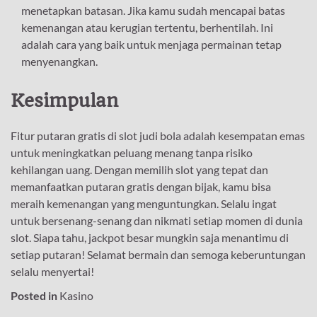
menetapkan batasan. Jika kamu sudah mencapai batas
kemenangan atau kerugian tertentu, berhentilah. Ini
adalah cara yang baik untuk menjaga permainan tetap
menyenangkan.
Kesimpulan
Fitur putaran gratis di slot judi bola adalah kesempatan emas
untuk meningkatkan peluang menang tanpa risiko
kehilangan uang. Dengan memilih slot yang tepat dan
memanfaatkan putaran gratis dengan bijak, kamu bisa
meraih kemenangan yang menguntungkan. Selalu ingat
untuk bersenang-senang dan nikmati setiap momen di dunia
slot. Siapa tahu, jackpot besar mungkin saja menantimu di
setiap putaran! Selamat bermain dan semoga keberuntungan
selalu menyertai!
Posted in
Kasino