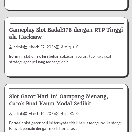
Kasino
Gameplay Slot Badak178 dengan RTP Tinggi
ala Hacksaw
admin
March 27, 2026
3 min
0
Bermain slot online kini bukan sekadar hiburan, tapi juga soal
strategi agar peluang menang lebih…
Kasino
Slot Gacor Hari Ini Gampang Menang,
Cocok Buat Kaum Modal Sedikit
admin
March 14, 2026
4 min
0
Bermain slot gacor hari ini ternyata tidak harus menguras kantong.
Banyak pemain dengan modal terbatas…