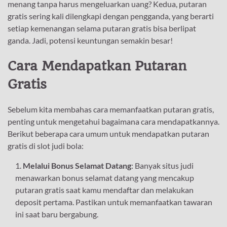
menang tanpa harus mengeluarkan uang? Kedua, putaran
gratis sering kali dilengkapi dengan pengganda, yang berarti
setiap kemenangan selama putaran gratis bisa berlipat
ganda. Jadi, potensi keuntungan semakin besar!
Cara Mendapatkan Putaran
Gratis
Sebelum kita membahas cara memanfaatkan putaran gratis,
penting untuk mengetahui bagaimana cara mendapatkannya.
Berikut beberapa cara umum untuk mendapatkan putaran
gratis di slot judi bola:
Melalui Bonus Selamat Datang
: Banyak situs judi
menawarkan bonus selamat datang yang mencakup
putaran gratis saat kamu mendaftar dan melakukan
deposit pertama. Pastikan untuk memanfaatkan tawaran
ini saat baru bergabung.