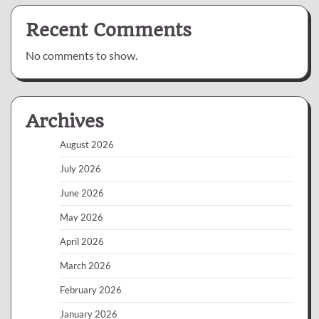
Recent Comments
No comments to show.
Archives
August 2026
July 2026
June 2026
May 2026
April 2026
March 2026
February 2026
January 2026