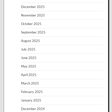
December 2025
November 2025
October 2025
September 2025
August 2025
July 2025
June 2025
May 2025
April 2025
March 2025
February 2025
January 2025
December 2024