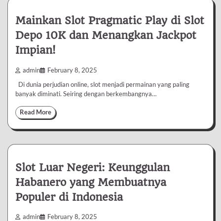
Mainkan Slot Pragmatic Play di Slot
Depo 10K dan Menangkan Jackpot
Impian!
admin
February 8, 2025
Di dunia perjudian online, slot menjadi permainan yang paling
banyak diminati. Seiring dengan berkembangnya…
Read More
Slot Luar Negeri: Keunggulan
Habanero yang Membuatnya
Populer di Indonesia
admin
February 8, 2025