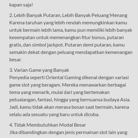
kapan saja!
Lebih Banyak Putaran, Lebih Banyak Peluang Menang
Karena taruhan yang lebih rendah memungkinkan kamu
untuk bermain lebih lama, kamu pun memiliki lebih banyak
kesempatan untuk memenangkan fitur bonus, putaran
gratis, dan simbol jackpot. Putaran demi putaran, kamu
semakin dekat dengan peluang mendapatkan kemenangan
besar.
Varian Game yang Banyak
Penyedia seperti Oriental Gaming dikenal dengan variasi
game slot yang beragam. Mereka menawarkan berbagai
tema yang menarik, mulai dari yang bertemakan
petualangan, fantasi, hingga yang bernuansa budaya Asia.
Jadi, kamu tidak akan merasa bosan saat bermain, karena
selalu ada sesuatu yang baru untuk dicoba.
Tidak Membutuhkan Modal Besar
Jika dibandingkan dengan jenis permainan slot lain yang