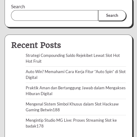
Search
Search
Recent Posts
Strategi Compounding Saldo Rejekibet Lewat Slot Hot
Hot Fruit
Auto Win? Memahami Cara Kerja Fitur “Auto Spin” di Slot
Digital
Praktik Aman dan Bertanggung Jawab dalam Mengakses
Hiburan Digital
Mengenal Sistem Simbol Khusus dalam Slot Hacksaw
Gaming Betwin188
Mengintip Studio MG Live: Proses Streaming Slot ke
badak178