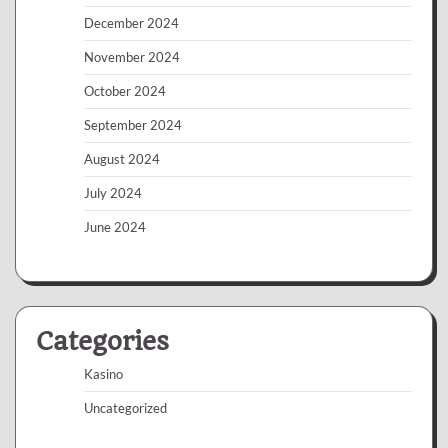
December 2024
November 2024
October 2024
September 2024
August 2024
July 2024
June 2024
Categories
Kasino
Uncategorized