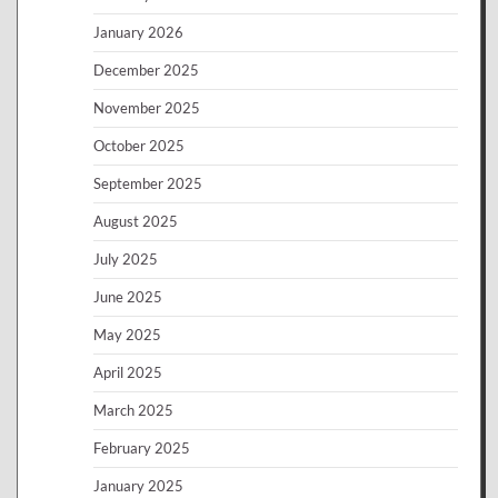
January 2026
December 2025
November 2025
October 2025
September 2025
August 2025
July 2025
June 2025
May 2025
April 2025
March 2025
February 2025
January 2025