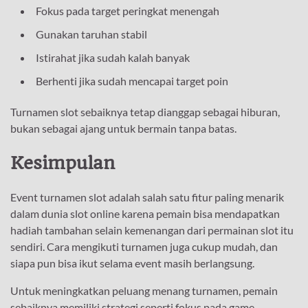
Fokus pada target peringkat menengah
Gunakan taruhan stabil
Istirahat jika sudah kalah banyak
Berhenti jika sudah mencapai target poin
Turnamen slot sebaiknya tetap dianggap sebagai hiburan,
bukan sebagai ajang untuk bermain tanpa batas.
Kesimpulan
Event turnamen slot adalah salah satu fitur paling menarik
dalam dunia slot online karena pemain bisa mendapatkan
hadiah tambahan selain kemenangan dari permainan slot itu
sendiri. Cara mengikuti turnamen juga cukup mudah, dan
siapa pun bisa ikut selama event masih berlangsung.
Untuk meningkatkan peluang menang turnamen, pemain
sebaiknya memiliki strategi seperti fokus pada game