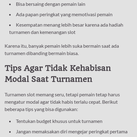
Bisa bersaing dengan pemain lain
Ada papan peringkat yang memotivasi pemain
Kesempatan menang lebih besar karena ada hadiah
turnamen dan kemenangan slot
Karena itu, banyak pemain lebih suka bermain saat ada
turnamen dibanding bermain biasa.
Tips Agar Tidak Kehabisan
Modal Saat Turnamen
Turnamen slot memang seru, tetapi pemain tetap harus
mengatur modal agar tidak habis terlalu cepat. Berikut
beberapa tips yang bisa digunakan:
Tentukan budget khusus untuk turnamen
Jangan memaksakan diri mengejar peringkat pertama