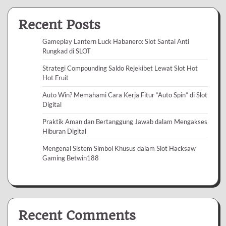
Recent Posts
Gameplay Lantern Luck Habanero: Slot Santai Anti
Rungkad di SLOT
Strategi Compounding Saldo Rejekibet Lewat Slot Hot
Hot Fruit
Auto Win? Memahami Cara Kerja Fitur “Auto Spin” di Slot
Digital
Praktik Aman dan Bertanggung Jawab dalam Mengakses
Hiburan Digital
Mengenal Sistem Simbol Khusus dalam Slot Hacksaw
Gaming Betwin188
Recent Comments