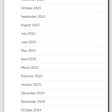
October 2025
September 2025
August 2025
July 2025
June 2025
May 2025
April 2025
March 2025
February 2025
January 2025
December 2024
November 2024
October 2024