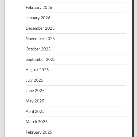
February 2026
January 2026
December 2025
November 2025
October 2025
September 2025
August 2025
July 2025
June 2025
May 2025
April 2025
March 2025
February 2025