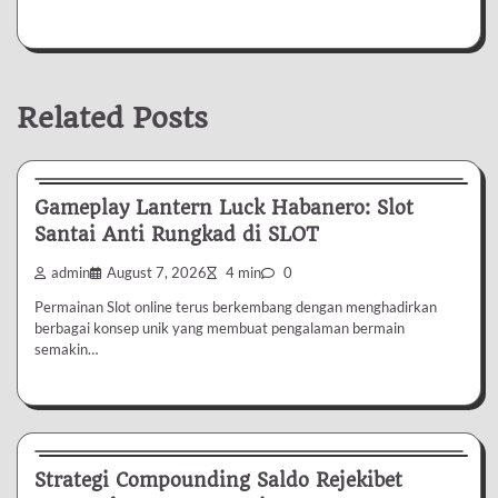
Related Posts
Uncategorized
Gameplay Lantern Luck Habanero: Slot
Santai Anti Rungkad di SLOT
admin
August 7, 2026
4 min
0
Permainan Slot online terus berkembang dengan menghadirkan
berbagai konsep unik yang membuat pengalaman bermain
semakin…
Uncategorized
Strategi Compounding Saldo Rejekibet