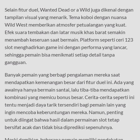
Selain fitur duel, Wanted Dead or a Wild juga dikenal dengan
tampilan visual yang menarik. Tema koboi dengan nuansa
Wild West memberikan atmosfer petualangan yang kuat.
Efek suara tembakan dan latar musik khas barat semakin
menambah keseruan saat bermain. Platform seperti ceri 123
slot menghadirkan game ini dengan performa yang lancar,
sehingga pemain bisa menikmati setiap detail tanpa
gangguan.
Banyak pemain yang berbagi pengalaman mereka saat
mendapatkan kemenangan besar dari fitur duel ini. Ada yang
awalnya hanya bermain santai, lalu tiba-tiba mendapatkan
kombinasi yang memicu bonus besar. Cerita-cerita seperti ini
tentu menjadi daya tarik tersendiri bagi pemain lain yang
ingin mencoba keberuntungan mereka. Namun, penting
untuk diingat bahwa hasil dalam permainan slot tetap
bersifat acak dan tidak bisa diprediksi sepenuhnya.
Meski demikian, beberapa pemain memiliki pendekatan