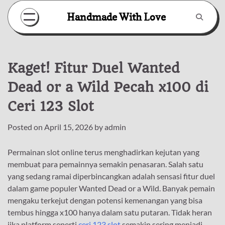
Skip
Handmade With Love
to
content
Kaget! Fitur Duel Wanted
Dead or a Wild Pecah x100 di
Ceri 123 Slot
Posted on
April 15, 2026
by
admin
Permainan slot online terus menghadirkan kejutan yang
membuat para pemainnya semakin penasaran. Salah satu
yang sedang ramai diperbincangkan adalah sensasi fitur duel
dalam game populer Wanted Dead or a Wild. Banyak pemain
mengaku terkejut dengan potensi kemenangan yang bisa
tembus hingga x100 hanya dalam satu putaran. Tidak heran
jika platform seperti
ceri 123 slot
semakin sering menjadi