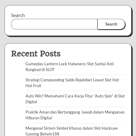
Search
Search
Recent Posts
Gameplay Lantern Luck Habanero: Slot Santai Anti
Rungkad di SLOT
Strategi Compounding Saldo Rejekibet Lewat Slot Hot
Hot Fruit
Auto Win? Memahami Cara Kerja Fitur “Auto Spin” di Slot
Digital
Praktik Aman dan Bertanggung Jawab dalam Mengakses
Hiburan Digital
Mengenal Sistem Simbol Khusus dalam Slot Hacksaw
Gaming Betwin188