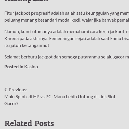
Fitur
jackpot progresif
adalah salah satu keunggulan yang mem
peluang menang besar dari modal kecil, wajar jika banyak pe
Namun, kunci utamanya adalah memahami cara kerja jackpot, me
Karena pada akhirnya, kemenangan sejati adalah saat kamu bis
itu jatuh ke tanganmu!
Selamat berburu jackpot dan semoga putaranmu selalu gacor m
Posted in
Kasino
Post
Previous:
Main Spinix di HP vs PC: Mana Lebih Untung di Link Slot
navigation
Gacor?
Related Posts