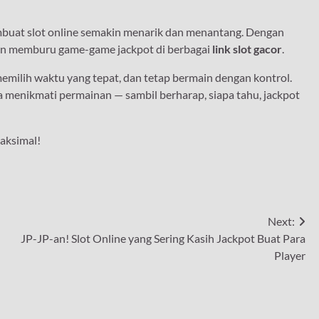
buat slot online semakin menarik dan menantang. Dengan
main memburu game-game jackpot di berbagai
link slot gacor
.
milih waktu yang tepat, dan tetap bermain dengan kontrol.
a menikmati permainan — sambil berharap, siapa tahu, jackpot
aksimal!
Next:
JP-JP-an! Slot Online yang Sering Kasih Jackpot Buat Para
Player