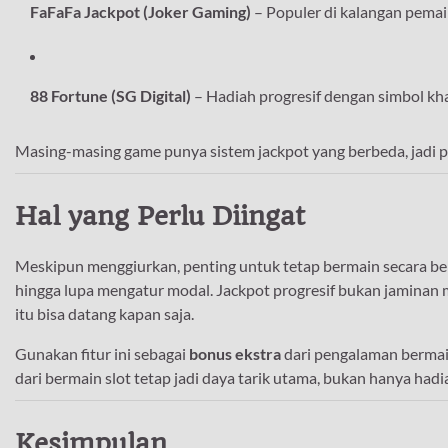
FaFaFa Jackpot (Joker Gaming)
– Populer di kalangan pemain
88 Fortune (SG Digital)
– Hadiah progresif dengan simbol kha
Masing-masing game punya sistem jackpot yang berbeda, jadi 
Hal yang Perlu Diingat
Meskipun menggiurkan, penting untuk tetap bermain secara be
hingga lupa mengatur modal. Jackpot progresif bukan jaminan 
itu bisa datang kapan saja.
Gunakan fitur ini sebagai
bonus ekstra
dari pengalaman bermain
dari bermain slot tetap jadi daya tarik utama, bukan hanya hadi
Kesimpulan