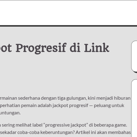
t Progresif di Link
ermainan sederhana dengan tiga gulungan, kini menjadi hiburan
ik perhatian pemain adalah jackpot progresif — peluang untuk
runtungan.
 sering melihat label “progressive jackpot” di beberapa game.
ri sekadar coba-coba keberuntungan? Artikel ini akan membahas