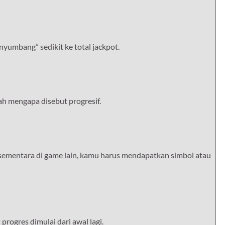
nyumbang” sedikit ke total jackpot.
ah mengapa disebut progresif.
 sementara di game lain, kamu harus mendapatkan simbol atau
 progres dimulai dari awal lagi.