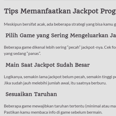
Tips Memanfaatkan Jackpot Prog
Meskipun bersifat acak, ada beberapa strategi yang bisa kam
Pilih Game yang Sering Mengeluarkan Ja
Beberapa game dikenal lebih sering “pecah” jackpot-nya. Cek
yang sedang “panas”.
Main Saat Jackpot Sudah Besar
Logikanya, semakin lama jackpot belum pecah, semakin tinggi pe
Jika sudah jauh melebihi jumlah awal, itu saatnya berburu.
Sesuaikan Taruhan
Beberapa game mewajibkan taruhan tertentu (minimal atau ma
Pastikan kamu membaca info di game sebelum bermain.