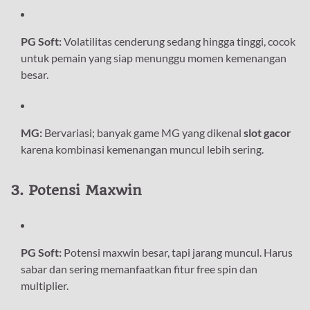
PG Soft:
Volatilitas cenderung sedang hingga tinggi, cocok
untuk pemain yang siap menunggu momen kemenangan
besar.
MG:
Bervariasi; banyak game MG yang dikenal
slot gacor
karena kombinasi kemenangan muncul lebih sering.
3. Potensi Maxwin
PG Soft:
Potensi maxwin besar, tapi jarang muncul. Harus
sabar dan sering memanfaatkan fitur free spin dan
multiplier.