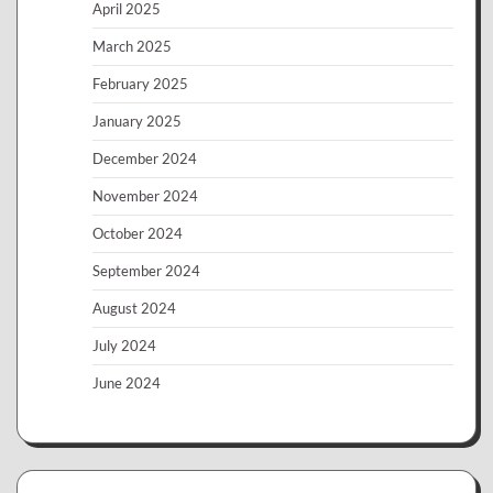
April 2025
March 2025
February 2025
January 2025
December 2024
November 2024
October 2024
September 2024
August 2024
July 2024
June 2024