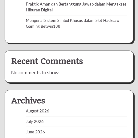
Praktik Aman dan Bertanggung Jawab dalam Mengakses
Hiburan Digital
Mengenal Sistem Simbol Khusus dalam Slot Hacksaw
Gaming Betwin188
Recent Comments
No comments to show.
Archives
August 2026
July 2026
June 2026