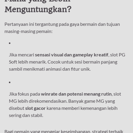
Menguntungkan?
Pertanyaan ini tergantung pada gaya bermain dan tujuan
masing-masing pemain:
Jika mencari
sensasi visual dan gameplay kreatif
, slot PG
Soft lebih menarik. Cocok untuk sesi bermain panjang
sambil menikmati animasi dan fitur unik.
Jika fokus pada
winrate dan potensi menang rutin
, slot
MG lebih direkomendasikan. Banyak game MG yang
disebut
slot gacor
karena memberi kemenangan lebih
sering dan stabil.
Bagi pemain yang mengejar keseimbangan, strategi terbaik