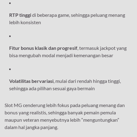
RTP tinggi
di beberapa game, sehingga peluang menang
lebih konsisten
Fitur bonus klasik dan progresif
, termasuk jackpot yang
bisa mengubah modal menjadi kemenangan besar
Volatilitas bervariasi
, mulai dari rendah hingga tinggi,
sehingga ada pilihan sesuai gaya bermain
Slot MG cenderung lebih fokus pada peluang menang dan
bonus yang realistis, sehingga banyak pemain pemula
maupun veteran menyebutnya lebih “menguntungkan”
dalam hal jangka panjang.