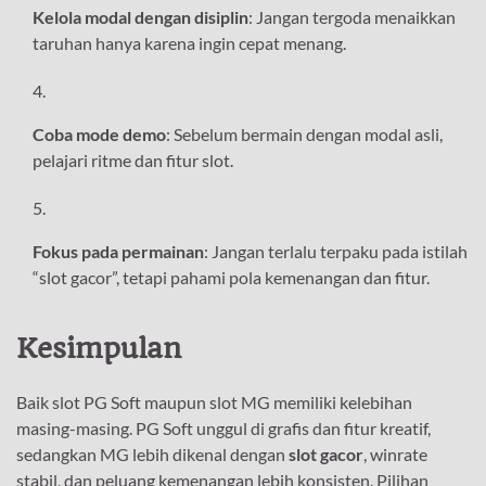
Kelola modal dengan disiplin
: Jangan tergoda menaikkan
taruhan hanya karena ingin cepat menang.
Coba mode demo
: Sebelum bermain dengan modal asli,
pelajari ritme dan fitur slot.
Fokus pada permainan
: Jangan terlalu terpaku pada istilah
“slot gacor”, tetapi pahami pola kemenangan dan fitur.
Kesimpulan
Baik slot PG Soft maupun slot MG memiliki kelebihan
masing-masing. PG Soft unggul di grafis dan fitur kreatif,
sedangkan MG lebih dikenal dengan
slot gacor
, winrate
stabil, dan peluang kemenangan lebih konsisten. Pilihan