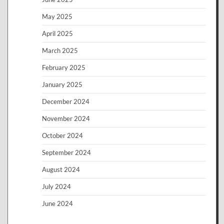
May 2025
April 2025
March 2025
February 2025
January 2025
December 2024
November 2024
October 2024
September 2024
August 2024
July 2024
June 2024