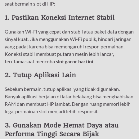
saat bermain slot di HP:
1. Pastikan Koneksi Internet Stabil
Gunakan Wi-Fi yang cepat dan stabil atau paket data dengan
sinyal kuat. Jika menggunakan Wi-Fi publik, hindari jaringan
yang padat karena bisa memengaruhi respon permainan.
Koneksi stabil membuat putaran mesin lebih lancar,
terutama saat mencoba
slot gacor hari ini
.
2. Tutup Aplikasi Lain
Sebelum bermain, tutup aplikasi yang tidak digunakan.
Banyak aplikasi berjalan di latar belakang bisa menghabiskan
RAM dan membuat HP lambat. Dengan ruang memori lebih
lega, permainan slot menjadi lebih responsif.
3. Gunakan Mode Hemat Daya atau
Performa Tinggi Secara Bijak