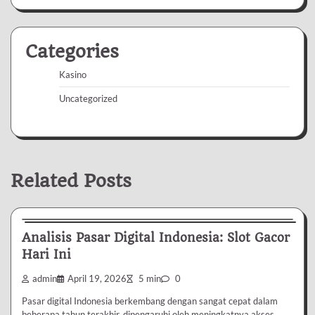
Categories
Kasino
Uncategorized
Related Posts
Kasino
Analisis Pasar Digital Indonesia: Slot Gacor
Hari Ini
admin
April 19, 2026
5 min
0
Pasar digital Indonesia berkembang dengan sangat cepat dalam
beberapa tahun terakhir, dipengaruhi oleh meningkatnya akses…