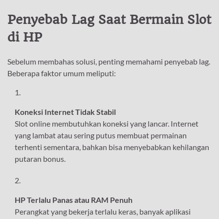
Penyebab Lag Saat Bermain Slot
di HP
Sebelum membahas solusi, penting memahami penyebab lag.
Beberapa faktor umum meliputi:
Koneksi Internet Tidak Stabil
Slot online membutuhkan koneksi yang lancar. Internet
yang lambat atau sering putus membuat permainan
terhenti sementara, bahkan bisa menyebabkan kehilangan
putaran bonus.
HP Terlalu Panas atau RAM Penuh
Perangkat yang bekerja terlalu keras, banyak aplikasi