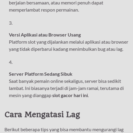
berjalan bersamaan, atau memori penuh dapat
memperlambat respon permainan.
Versi Aplikasi atau Browser Usang
Platform slot yang dijalankan melalui aplikasi atau browser
yang tidak diperbarui kadang menimbulkan bug atau lag.
Server Platform Sedang Sibuk
Saat banyak pemain online sekaligus, server bisa sedikit
lambat. Ini biasanya terjadi di jam-jam ramai, terutama di
mesin yang dianggap
slot gacor hari ini
.
Cara Mengatasi Lag
Berikut beberapa tips yang bisa membantu mengurangi lag