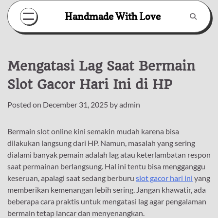
Skip
Handmade With Love
to
content
Mengatasi Lag Saat Bermain
Slot Gacor Hari Ini di HP
Posted on
December 31, 2025
by
admin
Bermain slot online kini semakin mudah karena bisa
dilakukan langsung dari HP. Namun, masalah yang sering
dialami banyak pemain adalah lag atau keterlambatan respon
saat permainan berlangsung. Hal ini tentu bisa mengganggu
keseruan, apalagi saat sedang berburu
slot gacor hari ini
yang
memberikan kemenangan lebih sering. Jangan khawatir, ada
beberapa cara praktis untuk mengatasi lag agar pengalaman
bermain tetap lancar dan menyenangkan.