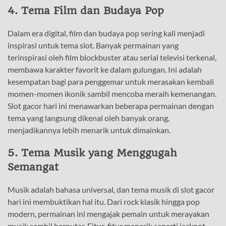
4. Tema Film dan Budaya Pop
Dalam era digital, film dan budaya pop sering kali menjadi
inspirasi untuk tema slot. Banyak permainan yang
terinspirasi oleh film blockbuster atau serial televisi terkenal,
membawa karakter favorit ke dalam gulungan. Ini adalah
kesempatan bagi para penggemar untuk merasakan kembali
momen-momen ikonik sambil mencoba meraih kemenangan.
Slot gacor hari ini menawarkan beberapa permainan dengan
tema yang langsung dikenal oleh banyak orang,
menjadikannya lebih menarik untuk dimainkan.
5. Tema Musik yang Menggugah
Semangat
Musik adalah bahasa universal, dan tema musik di slot gacor
hari ini membuktikan hal itu. Dari rock klasik hingga pop
modern, permainan ini mengajak pemain untuk merayakan
musik sambil berputar. Fitur-fitur menarik seperti jackpot