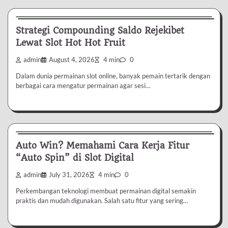
Uncategorized
Strategi Compounding Saldo Rejekibet
Lewat Slot Hot Hot Fruit
admin
August 4, 2026
4 min
0
Dalam dunia permainan slot online, banyak pemain tertarik dengan
berbagai cara mengatur permainan agar sesi…
Uncategorized
Auto Win? Memahami Cara Kerja Fitur
“Auto Spin” di Slot Digital
admin
July 31, 2026
4 min
0
Perkembangan teknologi membuat permainan digital semakin
praktis dan mudah digunakan. Salah satu fitur yang sering…