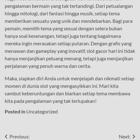
pengalaman bermain yang tak tertandingi. Dari petualangan
hingga mitologi, dari fantasi hingga musik, setiap tema
memberikan sesuatu yang unik dan mendebarkan. Bagi para
pemain, memilih tema yang sesuai dengan selera bukan
hanya soal kesenangan, tetapi juga tentang bagaimana
mereka ingin merasakan setiap putaran. Dengan grafis yang
menawan dan gameplay yang inovatif, slot gacor hari ini tidak
hanya menjanjikan peluang menang, tetapi juga menjanjikan
perjalanan yang penuh warna dan cerita.
Maka, siapkan diri Anda untuk menjelajah dan nikmati setiap
momen di dunia slot yang mengasyikkan ini. Mari kita
sambut keberuntungan dan biarkan setiap tema membawa
kita pada pengalaman yang tak terlupakan!
Posted in
Uncategorized
Post
Previous:
Next: