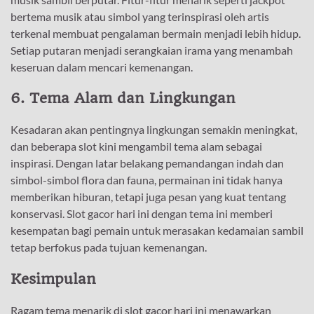
bertema musik atau simbol yang terinspirasi oleh artis
terkenal membuat pengalaman bermain menjadi lebih hidup.
Setiap putaran menjadi serangkaian irama yang menambah
keseruan dalam mencari kemenangan.
6. Tema Alam dan Lingkungan
Kesadaran akan pentingnya lingkungan semakin meningkat,
dan beberapa slot kini mengambil tema alam sebagai
inspirasi. Dengan latar belakang pemandangan indah dan
simbol-simbol flora dan fauna, permainan ini tidak hanya
memberikan hiburan, tetapi juga pesan yang kuat tentang
konservasi. Slot gacor hari ini dengan tema ini memberi
kesempatan bagi pemain untuk merasakan kedamaian sambil
tetap berfokus pada tujuan kemenangan.
Kesimpulan
Ragam tema menarik di slot gacor hari ini menawarkan