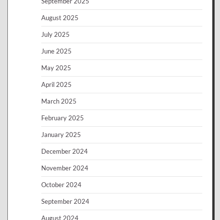
September 2025
August 2025
July 2025
June 2025
May 2025
April 2025
March 2025
February 2025
January 2025
December 2024
November 2024
October 2024
September 2024
August 2024