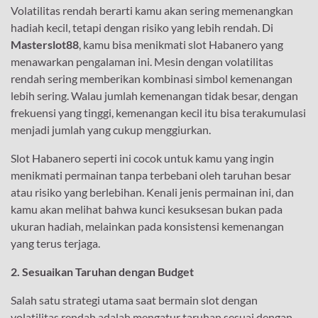
Volatilitas rendah berarti kamu akan sering memenangkan
hadiah kecil, tetapi dengan risiko yang lebih rendah. Di
Masterslot88
, kamu bisa menikmati slot Habanero yang
menawarkan pengalaman ini. Mesin dengan volatilitas
rendah sering memberikan kombinasi simbol kemenangan
lebih sering. Walau jumlah kemenangan tidak besar, dengan
frekuensi yang tinggi, kemenangan kecil itu bisa terakumulasi
menjadi jumlah yang cukup menggiurkan.
Slot Habanero seperti ini cocok untuk kamu yang ingin
menikmati permainan tanpa terbebani oleh taruhan besar
atau risiko yang berlebihan. Kenali jenis permainan ini, dan
kamu akan melihat bahwa kunci kesuksesan bukan pada
ukuran hadiah, melainkan pada konsistensi kemenangan
yang terus terjaga.
2. Sesuaikan Taruhan dengan Budget
Salah satu strategi utama saat bermain slot dengan
volatilitas rendah adalah mengatur taruhan sesuai dengan