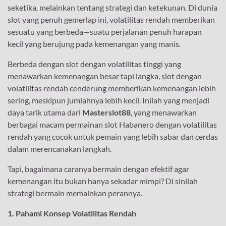
seketika, melainkan tentang strategi dan ketekunan. Di dunia
slot yang penuh gemerlap ini, volatilitas rendah memberikan
sesuatu yang berbeda—suatu perjalanan penuh harapan
kecil yang berujung pada kemenangan yang manis.
Berbeda dengan slot dengan volatilitas tinggi yang
menawarkan kemenangan besar tapi langka, slot dengan
volatilitas rendah cenderung memberikan kemenangan lebih
sering, meskipun jumlahnya lebih kecil. Inilah yang menjadi
daya tarik utama dari
Masterslot88
, yang menawarkan
berbagai macam permainan slot Habanero dengan volatilitas
rendah yang cocok untuk pemain yang lebih sabar dan cerdas
dalam merencanakan langkah.
Tapi, bagaimana caranya bermain dengan efektif agar
kemenangan itu bukan hanya sekadar mimpi? Di sinilah
strategi bermain memainkan perannya.
1. Pahami Konsep Volatilitas Rendah