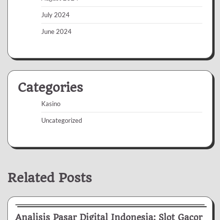
July 2024
June 2024
Categories
Kasino
Uncategorized
Related Posts
Kasino
Analisis Pasar Digital Indonesia: Slot Gacor