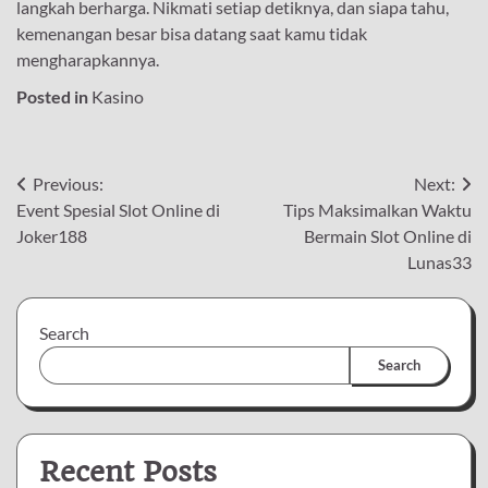
langkah berharga. Nikmati setiap detiknya, dan siapa tahu,
kemenangan besar bisa datang saat kamu tidak
mengharapkannya.
Posted in
Kasino
Post
Previous:
Next:
Event Spesial Slot Online di
Tips Maksimalkan Waktu
navigation
Joker188
Bermain Slot Online di
Lunas33
Search
Search
Recent Posts