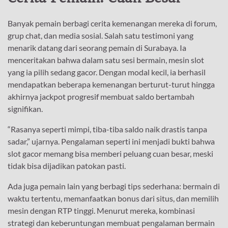
Banyak pemain berbagi cerita kemenangan mereka di forum,
grup chat, dan media sosial. Salah satu testimoni yang
menarik datang dari seorang pemain di Surabaya. Ia
menceritakan bahwa dalam satu sesi bermain, mesin slot
yang ia pilih sedang gacor. Dengan modal kecil, ia berhasil
mendapatkan beberapa kemenangan berturut-turut hingga
akhirnya jackpot progresif membuat saldo bertambah
signifikan.
“Rasanya seperti mimpi, tiba-tiba saldo naik drastis tanpa
sadar,” ujarnya. Pengalaman seperti ini menjadi bukti bahwa
slot gacor memang bisa memberi peluang cuan besar, meski
tidak bisa dijadikan patokan pasti.
Ada juga pemain lain yang berbagi tips sederhana: bermain di
waktu tertentu, memanfaatkan bonus dari situs, dan memilih
mesin dengan RTP tinggi. Menurut mereka, kombinasi
strategi dan keberuntungan membuat pengalaman bermain