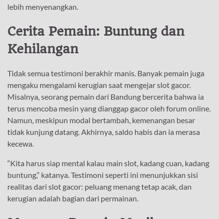
lebih menyenangkan.
Cerita Pemain: Buntung dan
Kehilangan
Tidak semua testimoni berakhir manis. Banyak pemain juga
mengaku mengalami kerugian saat mengejar slot gacor.
Misalnya, seorang pemain dari Bandung bercerita bahwa ia
terus mencoba mesin yang dianggap gacor oleh forum online.
Namun, meskipun modal bertambah, kemenangan besar
tidak kunjung datang. Akhirnya, saldo habis dan ia merasa
kecewa.
“Kita harus siap mental kalau main slot, kadang cuan, kadang
buntung,” katanya. Testimoni seperti ini menunjukkan sisi
realitas dari slot gacor: peluang menang tetap acak, dan
kerugian adalah bagian dari permainan.