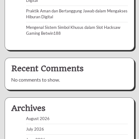
Digital
Praktik Aman dan Bertanggung Jawab dalam Mengakses
Hiburan Digital
Mengenal Sistem Simbol Khusus dalam Slot Hacksaw
Gaming Betwin188
Recent Comments
No comments to show.
Archives
August 2026
July 2026