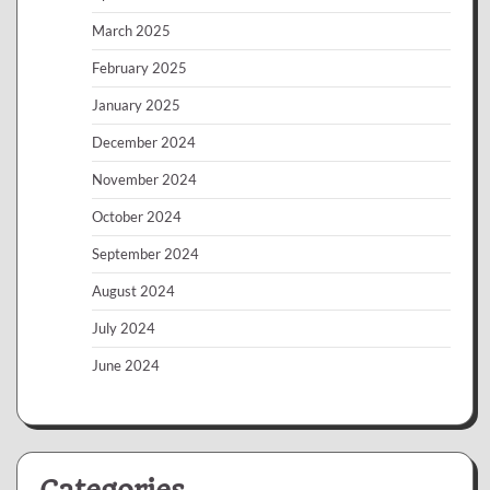
March 2025
February 2025
January 2025
December 2024
November 2024
October 2024
September 2024
August 2024
July 2024
June 2024
Categories