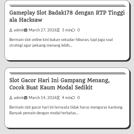
Gameplay Slot Badak178 dengan RTP Tinggi
ala Hacksaw
admin
March 27, 2026
3 min
0
Bermain slot online kini bukan sekadar hiburan, tapi juga soal
strategi agar peluang menang lebih…
Kasino
Slot Gacor Hari Ini Gampang Menang,
Cocok Buat Kaum Modal Sedikit
admin
March 14, 2026
4 min
0
Bermain slot gacor hari ini ternyata tidak harus menguras kantong.
Banyak pemain dengan modal terbatas…