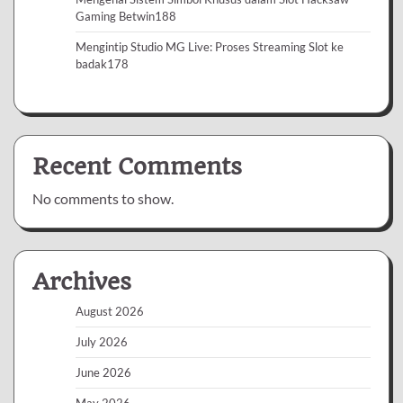
Gaming Betwin188
Mengintip Studio MG Live: Proses Streaming Slot ke
badak178
Recent Comments
No comments to show.
Archives
August 2026
July 2026
June 2026
May 2026