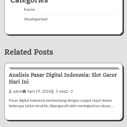
Kasino
Uncategorized
Related Posts
Kasino
Analisis Pasar Digital Indonesia: Slot Gacor
Hari Ini
admin
April 19, 2026
5 min
0
Pasar digital Indonesia berkembang dengan sangat cepat dalam
beberapa tahun terakhir, dipengaruhi oleh meningkatnya akses…
Kasino