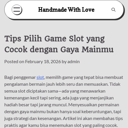
Skip
Handmade With Love
to
content
Tips Pilih Game Slot yang
Cocok dengan Gaya Mainmu
Posted on
February 18, 2026
by
admin
Bagi penggemar
slot
, memilih game yang tepat bisa membuat
pengalaman bermain jauh lebih seru dan memuaskan. Tidak
semua slot diciptakan sama—ada yang menawarkan
kemenangan kecil tapi sering, ada juga yang menjanjikan
hadiah besar tapi jarang muncul. Menyesuaikan permainan
dengan gaya mainmu bukan hanya soal keberuntungan, tapi
juga strategi dan kesenangan. Artikel ini akan membahas tips
praktis agar kamu bisa menemukan slot yang paling cocok.