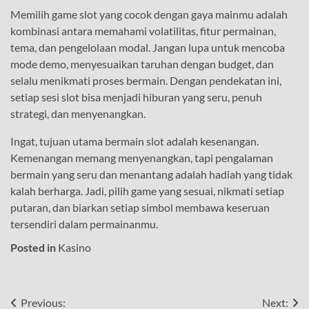
Memilih game slot yang cocok dengan gaya mainmu adalah
kombinasi antara memahami volatilitas, fitur permainan,
tema, dan pengelolaan modal. Jangan lupa untuk mencoba
mode demo, menyesuaikan taruhan dengan budget, dan
selalu menikmati proses bermain. Dengan pendekatan ini,
setiap sesi slot bisa menjadi hiburan yang seru, penuh
strategi, dan menyenangkan.
Ingat, tujuan utama bermain slot adalah kesenangan.
Kemenangan memang menyenangkan, tapi pengalaman
bermain yang seru dan menantang adalah hadiah yang tidak
kalah berharga. Jadi, pilih game yang sesuai, nikmati setiap
putaran, dan biarkan setiap simbol membawa keseruan
tersendiri dalam permainanmu.
Posted in
Kasino
Post
Previous:
Next: