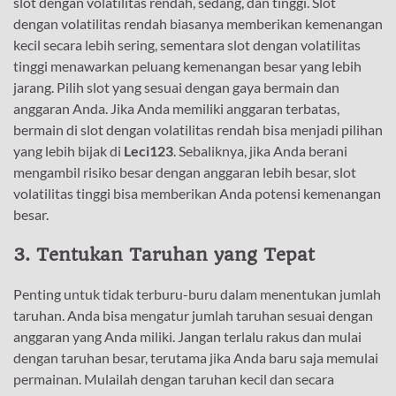
slot dengan volatilitas rendah, sedang, dan tinggi. Slot
dengan volatilitas rendah biasanya memberikan kemenangan
kecil secara lebih sering, sementara slot dengan volatilitas
tinggi menawarkan peluang kemenangan besar yang lebih
jarang. Pilih slot yang sesuai dengan gaya bermain dan
anggaran Anda. Jika Anda memiliki anggaran terbatas,
bermain di slot dengan volatilitas rendah bisa menjadi pilihan
yang lebih bijak di
Leci123
. Sebaliknya, jika Anda berani
mengambil risiko besar dengan anggaran lebih besar, slot
volatilitas tinggi bisa memberikan Anda potensi kemenangan
besar.
3. Tentukan Taruhan yang Tepat
Penting untuk tidak terburu-buru dalam menentukan jumlah
taruhan. Anda bisa mengatur jumlah taruhan sesuai dengan
anggaran yang Anda miliki. Jangan terlalu rakus dan mulai
dengan taruhan besar, terutama jika Anda baru saja memulai
permainan. Mulailah dengan taruhan kecil dan secara