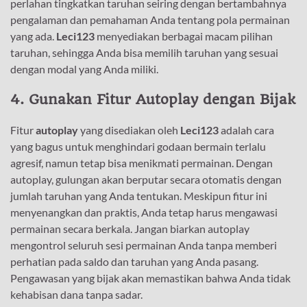
perlahan tingkatkan taruhan seiring dengan bertambahnya
pengalaman dan pemahaman Anda tentang pola permainan
yang ada.
Leci123
menyediakan berbagai macam pilihan
taruhan, sehingga Anda bisa memilih taruhan yang sesuai
dengan modal yang Anda miliki.
4. Gunakan Fitur Autoplay dengan Bijak
Fitur
autoplay
yang disediakan oleh
Leci123
adalah cara
yang bagus untuk menghindari godaan bermain terlalu
agresif, namun tetap bisa menikmati permainan. Dengan
autoplay, gulungan akan berputar secara otomatis dengan
jumlah taruhan yang Anda tentukan. Meskipun fitur ini
menyenangkan dan praktis, Anda tetap harus mengawasi
permainan secara berkala. Jangan biarkan autoplay
mengontrol seluruh sesi permainan Anda tanpa memberi
perhatian pada saldo dan taruhan yang Anda pasang.
Pengawasan yang bijak akan memastikan bahwa Anda tidak
kehabisan dana tanpa sadar.