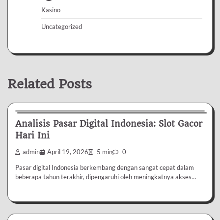
Kasino
Uncategorized
Related Posts
Kasino
Analisis Pasar Digital Indonesia: Slot Gacor
Hari Ini
admin
April 19, 2026
5 min
0
Pasar digital Indonesia berkembang dengan sangat cepat dalam
beberapa tahun terakhir, dipengaruhi oleh meningkatnya akses…
Kasino