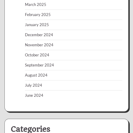
March 2025
February 2025
January 2025
December 2024
November 2024
October 2024
September 2024
August 2024
July 2024
June 2024
Categories