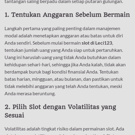
tantangan saling berpadu dalam setiap putaran gulungan.
1. Tentukan Anggaran Sebelum Bermain
Langkah pertama yang paling penting dalam manajemen
modal adalah menetapkan anggaran atau batas untuk diri
Anda sendiri. Sebelum mulai bermain
slot di Leci123
,
tentukan jumlah uang yang Anda siap untuk pertaruhkan.
Uang ini haruslah uang yang tidak Anda butuhkan dalam
kehidupan sehari-hari, sehingga jika Anda kalah, tidak akan
berdampak buruk bagi kondisi finansial Anda. Tentukan
batas harian, mingguan, atau bulanan, dan pastikan untuk
tidak melebihi anggaran yang telah Anda tentukan, meski
Anda merasa beruntung.
2. Pilih Slot dengan Volatilitas yang
Sesuai
Volatilitas adalah tingkat risiko dalam permainan slot. Ada