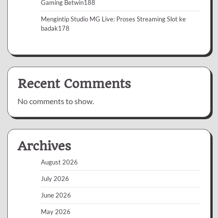
Gaming Betwin188
Mengintip Studio MG Live: Proses Streaming Slot ke
badak178
Recent Comments
No comments to show.
Archives
August 2026
July 2026
June 2026
May 2026