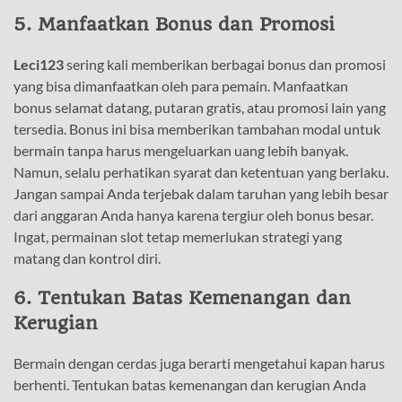
5. Manfaatkan Bonus dan Promosi
Leci123
sering kali memberikan berbagai bonus dan promosi
yang bisa dimanfaatkan oleh para pemain. Manfaatkan
bonus selamat datang, putaran gratis, atau promosi lain yang
tersedia. Bonus ini bisa memberikan tambahan modal untuk
bermain tanpa harus mengeluarkan uang lebih banyak.
Namun, selalu perhatikan syarat dan ketentuan yang berlaku.
Jangan sampai Anda terjebak dalam taruhan yang lebih besar
dari anggaran Anda hanya karena tergiur oleh bonus besar.
Ingat, permainan slot tetap memerlukan strategi yang
matang dan kontrol diri.
6. Tentukan Batas Kemenangan dan
Kerugian
Bermain dengan cerdas juga berarti mengetahui kapan harus
berhenti. Tentukan batas kemenangan dan kerugian Anda