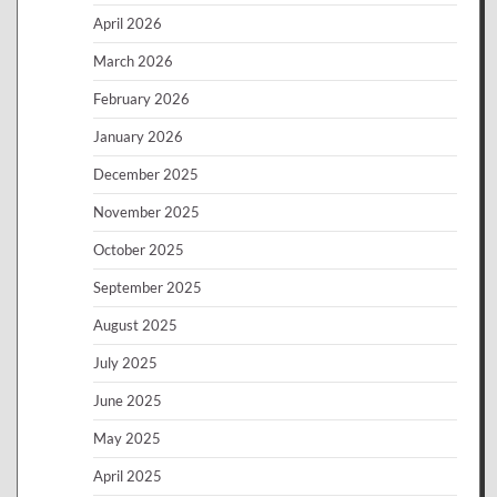
April 2026
March 2026
February 2026
January 2026
December 2025
November 2025
October 2025
September 2025
August 2025
July 2025
June 2025
May 2025
April 2025