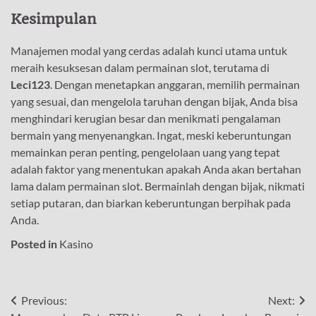
Kesimpulan
Manajemen modal yang cerdas adalah kunci utama untuk
meraih kesuksesan dalam permainan slot, terutama di
Leci123
. Dengan menetapkan anggaran, memilih permainan
yang sesuai, dan mengelola taruhan dengan bijak, Anda bisa
menghindari kerugian besar dan menikmati pengalaman
bermain yang menyenangkan. Ingat, meski keberuntungan
memainkan peran penting, pengelolaan uang yang tepat
adalah faktor yang menentukan apakah Anda akan bertahan
lama dalam permainan slot. Bermainlah dengan bijak, nikmati
setiap putaran, dan biarkan keberuntungan berpihak pada
Anda.
Posted in
Kasino
Post
Previous:
Next: