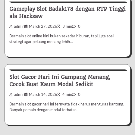
Gameplay Slot Badak178 dengan RTP Tinggi
ala Hacksaw
admin
March 27, 2026
3 min
0
Bermain slot online kini bukan sekadar hiburan, tapi juga soal
strategi agar peluang menang lebih…
Kasino
Slot Gacor Hari Ini Gampang Menang,
Cocok Buat Kaum Modal Sedikit
admin
March 14, 2026
4 min
0
Bermain slot gacor hari ini ternyata tidak harus menguras kantong.
Banyak pemain dengan modal terbatas…