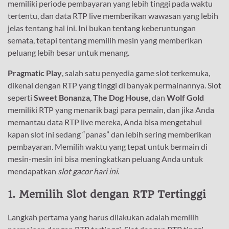
memiliki periode pembayaran yang lebih tinggi pada waktu
tertentu, dan data RTP live memberikan wawasan yang lebih
jelas tentang hal ini. Ini bukan tentang keberuntungan
semata, tetapi tentang memilih mesin yang memberikan
peluang lebih besar untuk menang.
Pragmatic Play
, salah satu penyedia game slot terkemuka,
dikenal dengan RTP yang tinggi di banyak permainannya. Slot
seperti
Sweet Bonanza
,
The Dog House
, dan
Wolf Gold
memiliki RTP yang menarik bagi para pemain, dan jika Anda
memantau data RTP live mereka, Anda bisa mengetahui
kapan slot ini sedang “panas” dan lebih sering memberikan
pembayaran. Memilih waktu yang tepat untuk bermain di
mesin-mesin ini bisa meningkatkan peluang Anda untuk
mendapatkan
slot gacor hari ini
.
1. Memilih Slot dengan RTP Tertinggi
Langkah pertama yang harus dilakukan adalah memilih