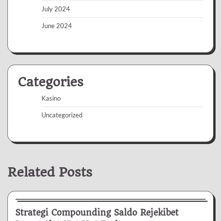
July 2024
June 2024
Categories
Kasino
Uncategorized
Related Posts
Uncategorized
Strategi Compounding Saldo Rejekibet