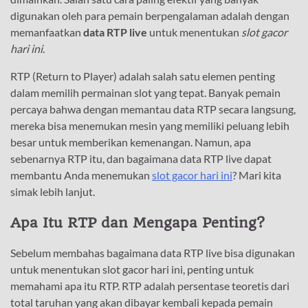
digunakan oleh para pemain berpengalaman adalah dengan
memanfaatkan
data RTP live
untuk menentukan
slot gacor
hari ini
.
RTP (Return to Player) adalah salah satu elemen penting
dalam memilih permainan slot yang tepat. Banyak pemain
percaya bahwa dengan memantau data RTP secara langsung,
mereka bisa menemukan mesin yang memiliki peluang lebih
besar untuk memberikan kemenangan. Namun, apa
sebenarnya RTP itu, dan bagaimana data RTP live dapat
membantu Anda menemukan
slot gacor hari ini
? Mari kita
simak lebih lanjut.
Apa Itu RTP dan Mengapa Penting?
Sebelum membahas bagaimana data RTP live bisa digunakan
untuk menentukan slot gacor hari ini, penting untuk
memahami apa itu RTP. RTP adalah persentase teoretis dari
total taruhan yang akan dibayar kembali kepada pemain