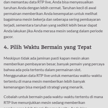
dan memantau data RTP live, Anda bisa menyesuaikan
taruhan Anda dengan lebih cermat. Taruhan kecil di awal
permainan memberikan Anda kesempatan untuk melihat
bagaimana mesin bekerja dan seberapa sering pembayaran
terjadi, sementara taruhan yang sedikit lebih besar dapat
Anda lakukan jika Anda merasa mesin sedang dalam periode
gacor.
4. Pilih Waktu Bermain yang Tepat
Meskipun tidak ada jaminan pasti kapan mesin akan
memberikan pembayaran besar, banyak pemain yang percaya
bahwa ada pola tertentu dalam permainan slot.
Menggunakan data RTP live untuk memantau waktu-waktu
tertentu di mana mesin memberikan lebih banyak
kemenangan bisa menjadi strategi yang menarik.
Cobalah untuk bermain pada waktu-waktu tertentu di mana
RTP live menunjukkan mesin sedang memberikan