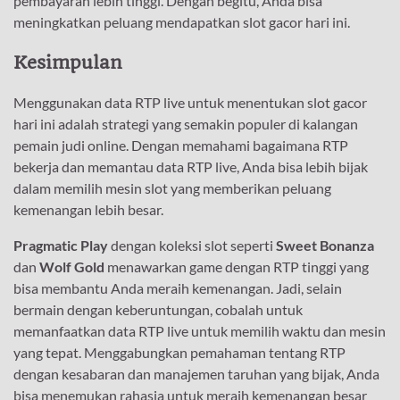
pembayaran lebih tinggi. Dengan begitu, Anda bisa
meningkatkan peluang mendapatkan slot gacor hari ini.
Kesimpulan
Menggunakan data RTP live untuk menentukan slot gacor
hari ini adalah strategi yang semakin populer di kalangan
pemain judi online. Dengan memahami bagaimana RTP
bekerja dan memantau data RTP live, Anda bisa lebih bijak
dalam memilih mesin slot yang memberikan peluang
kemenangan lebih besar.
Pragmatic Play
dengan koleksi slot seperti
Sweet Bonanza
dan
Wolf Gold
menawarkan game dengan RTP tinggi yang
bisa membantu Anda meraih kemenangan. Jadi, selain
bermain dengan keberuntungan, cobalah untuk
memanfaatkan data RTP live untuk memilih waktu dan mesin
yang tepat. Menggabungkan pemahaman tentang RTP
dengan kesabaran dan manajemen taruhan yang bijak, Anda
bisa menemukan rahasia untuk meraih kemenangan besar