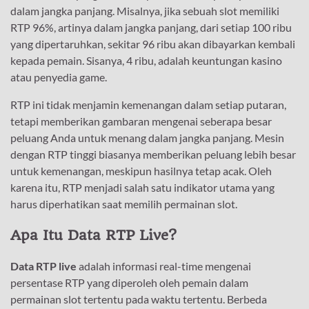
dalam jangka panjang. Misalnya, jika sebuah slot memiliki
RTP 96%, artinya dalam jangka panjang, dari setiap 100 ribu
yang dipertaruhkan, sekitar 96 ribu akan dibayarkan kembali
kepada pemain. Sisanya, 4 ribu, adalah keuntungan kasino
atau penyedia game.
RTP ini tidak menjamin kemenangan dalam setiap putaran,
tetapi memberikan gambaran mengenai seberapa besar
peluang Anda untuk menang dalam jangka panjang. Mesin
dengan RTP tinggi biasanya memberikan peluang lebih besar
untuk kemenangan, meskipun hasilnya tetap acak. Oleh
karena itu, RTP menjadi salah satu indikator utama yang
harus diperhatikan saat memilih permainan slot.
Apa Itu Data RTP Live?
Data RTP live
adalah informasi real-time mengenai
persentase RTP yang diperoleh oleh pemain dalam
permainan slot tertentu pada waktu tertentu. Berbeda